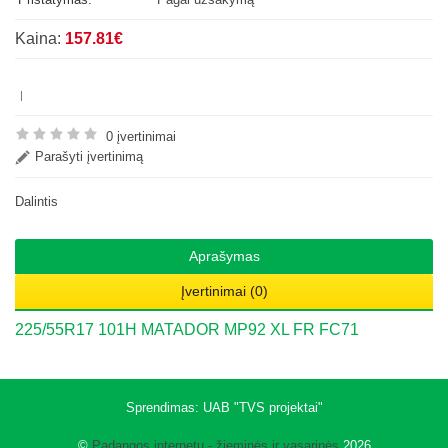
Kaina:
157.81€
0 įvertinimai
Parašyti įvertinimą
Dalintis
Aprašymas
Įvertinimai (0)
225/55R17 101H MATADOR MP92 XL FR FC71
Sprendimas:
UAB "TVS projektai"
©
Padangos internetu - žieminės ir vasarinės
2026