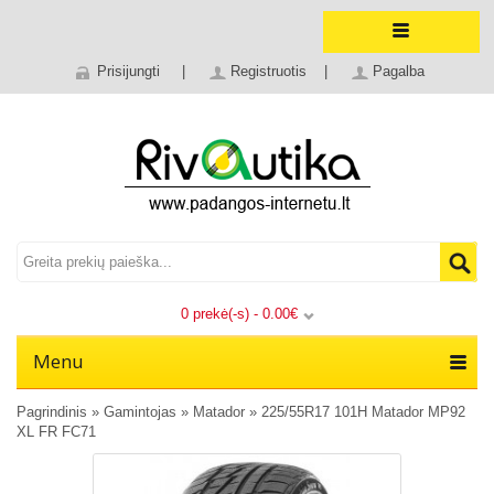
Prisijungti
|
Registruotis
|
Pagalba
0 prekė(-s) - 0.00€
Menu
Pagrindinis
»
Gamintojas
»
Matador
»
225/55R17 101H Matador MP92
XL FR FC71