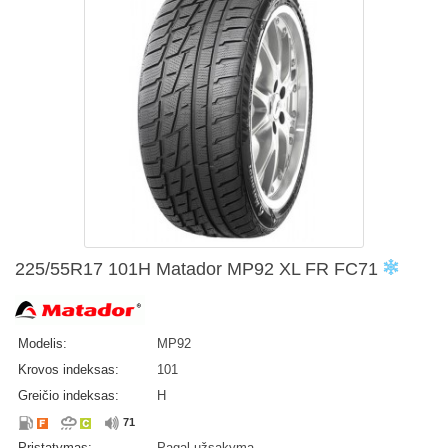
225/55R17 101H Matador MP92 XL FR FC71
Modelis:
MP92
Krovos indeksas:
101
Greičio indeksas:
H
71
Pristatymas:
Pagal užsakymą