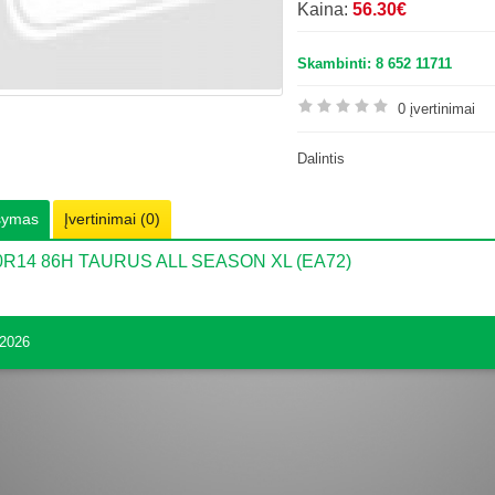
Kaina:
56.30€
Skambinti: 8 652 11711
0 įvertinimai
Dalintis
šymas
Įvertinimai (0)
0R14 86H TAURUS ALL SEASON XL (EA72)
2026