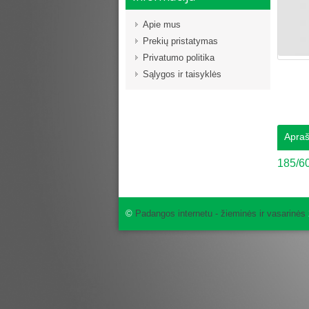
Apie mus
Prekių pristatymas
Privatumo politika
Sąlygos ir taisyklės
Apra
185/6
©
Padangos internetu - žieminės ir vasarinės