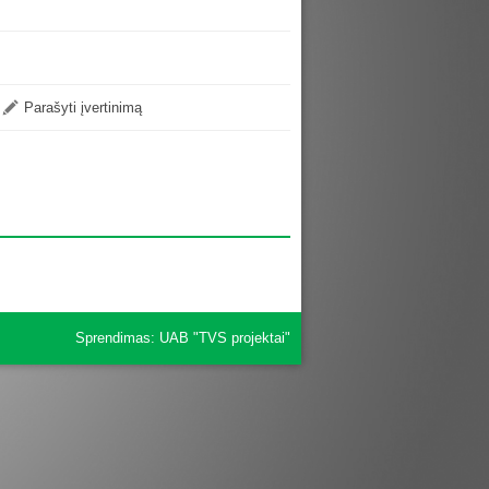
Parašyti įvertinimą
Sprendimas:
UAB "TVS projektai"