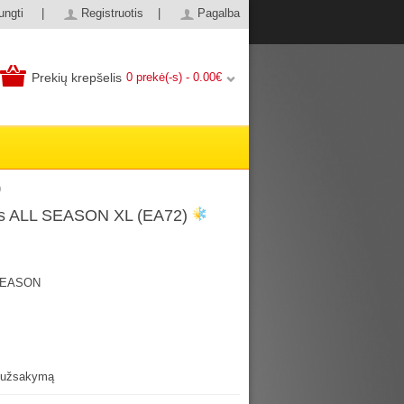
jungti
|
Registruotis
|
Pagalba
Prekių krepšelis
0 prekė(-s) - 0.00€
)
us ALL SEASON XL (EA72)
SEASON
 užsakymą