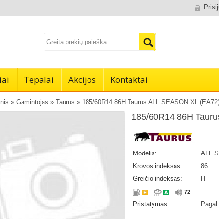
Prisi
iai
Tepalai
Akcijos
Kontaktai
inis
»
Gamintojas
»
Taurus
»
185/60R14 86H Taurus ALL SEASON XL (EA72
185/60R14 86H Taur
Modelis:
ALL 
Krovos indeksas:
86
Greičio indeksas:
H
72
Pristatymas:
Pagal