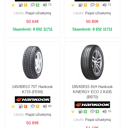
73
71
Likutis:
Pagal užsakymą
Likutis:
Pagal užsakymą
50.64€
50.80€
Skambinti: 8 652 11711
Skambinti: 8 652 11711
145/80R13 75T Hankook
195/65R15 91H Hankook
K715 (FE69)
KINERGY ECO 2 K435
(BB70)
69
70
Likutis:
Pagal užsakymą
Likutis:
Pagal užsakymą
50.89€