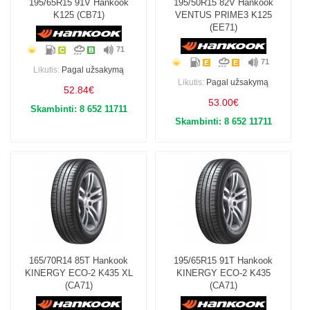
195/65R15 91V Hankook
195/50R15 82V Hankook
K125 (CB71)
VENTUS PRIME3 K125
(EE71)
71
71
Likutis:
Pagal užsakymą
Likutis:
Pagal užsakymą
52.84€
53.00€
Skambinti: 8 652 11711
Skambinti: 8 652 11711
165/70R14 85T Hankook
195/65R15 91T Hankook
KINERGY ECO-2 K435 XL
KINERGY ECO-2 K435
(CA71)
(CA71)