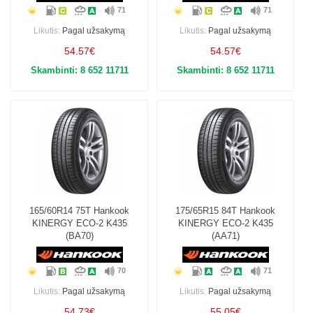
71
71
Likutis:
Pagal užsakymą
Likutis:
Pagal užsakymą
54.57€
54.57€
Skambinti: 8 652 11711
Skambinti: 8 652 11711
165/60R14 75T Hankook
175/65R15 84T Hankook
KINERGY ECO-2 K435
KINERGY ECO-2 K435
(BA70)
(AA71)
70
71
Likutis:
Pagal užsakymą
Likutis:
Pagal užsakymą
54.73€
55.05€