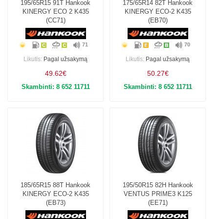
195/65R15 91T Hankook
175/65R14 82T Hankook
KINERGY ECO 2 K435
KINERGY ECO-2 K435
(CC71)
(EB70)
71
70
Likutis:
Pagal užsakymą
Likutis:
Pagal užsakymą
49.62€
50.27€
Skambinti: 8 652 11711
Skambinti: 8 652 11711
185/65R15 88T Hankook
195/50R15 82H Hankook
KINERGY ECO-2 K435
VENTUS PRIME3 K125
(EB73)
(EE71)