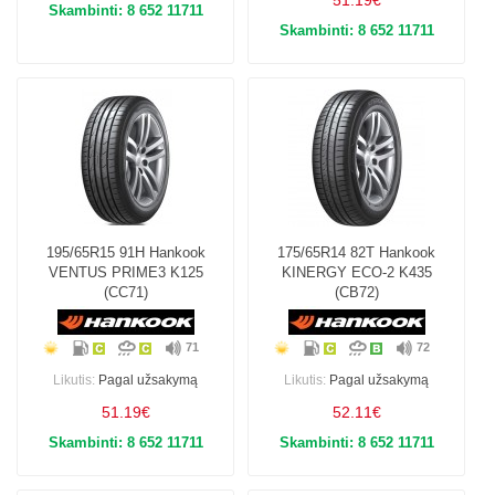
51.19€
Skambinti: 8 652 11711
Skambinti: 8 652 11711
195/65R15 91H Hankook
175/65R14 82T Hankook
VENTUS PRIME3 K125
KINERGY ECO-2 K435
(CC71)
(CB72)
71
72
Likutis:
Pagal užsakymą
Likutis:
Pagal užsakymą
51.19€
52.11€
Skambinti: 8 652 11711
Skambinti: 8 652 11711