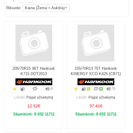
Rikiuotė:
Kaina (Žema > Aukšta)
205/70R15 96T Hankook
155/70R13 75T Hankook
K715 DOT2013
KINERGY ECO K425 (CB71)
0
71
Likutis:
Pagal užsakymą
Likutis:
Pagal užsakymą
12.52€
37.41€
Skambinti: 8 652 11711
Skambinti: 8 652 11711