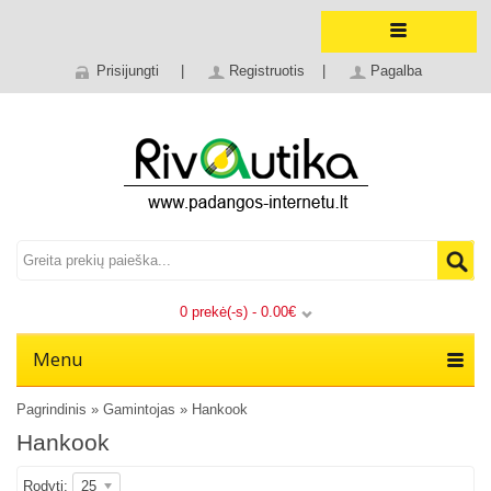
Prisijungti
|
Registruotis
|
Pagalba
0 prekė(-s) - 0.00€
Menu
Pagrindinis
»
Gamintojas
»
Hankook
Hankook
Rodyti:
25