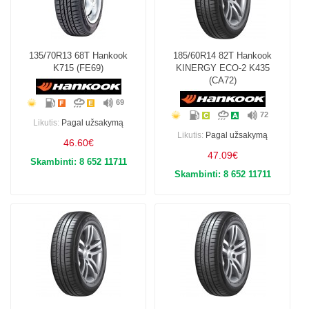
135/70R13 68T Hankook
185/60R14 82T Hankook
K715 (FE69)
KINERGY ECO-2 K435
(CA72)
69
72
Likutis:
Pagal užsakymą
Likutis:
Pagal užsakymą
46.60€
47.09€
Skambinti: 8 652 11711
Skambinti: 8 652 11711