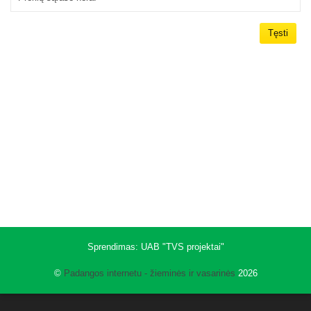
Tęsti
Sprendimas:
UAB "TVS projektai"
©
Padangos internetu - žieminės ir vasarinės
2026