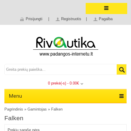
Prisijungti
|
Registruotis
|
Pagalba
0 prekė(-s) - 0.00€
Menu
Pagrindinis
»
Gamintojas
»
Falken
Falken
Prekių sąraše nėra.